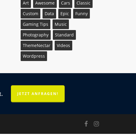
Art
Awesome
Cars
Classic
Custom
Data
Epic
Funny
Gaming Tips
Music
Photography
Standard
ThemeNectar
Videos
Wordpress
t.
JETZT ANFRAGEN!
facebook
instagram