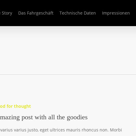
 Story
Das Fahrgeschäft
Technische Daten
Impressionen
od for thought
mazing post with all the goodies
 varius varius justo, eget ultrices mauris rhoncus non. Morbi