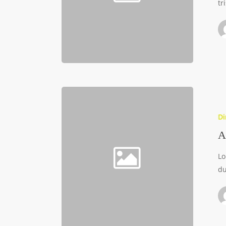
tr
Di
A
Lo
du