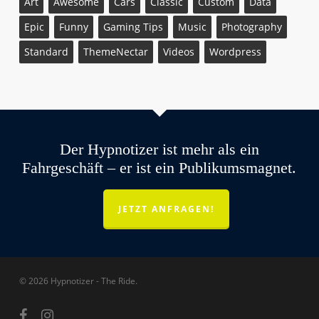
Art
Awesome
Cars
Classic
Custom
Data
Epic
Funny
Gaming Tips
Music
Photography
Standard
ThemeNectar
Videos
Wordpress
Der Hypnotizer ist mehr als ein
Fahrgeschäft – er ist ein Publikumsmagnet.
JETZT ANFRAGEN!
© 2026 Hypnotizer - The Ride.
facebook
instagram