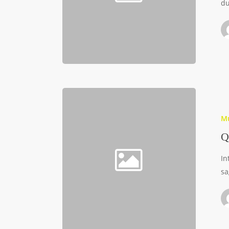
du
M
Q
In
sa