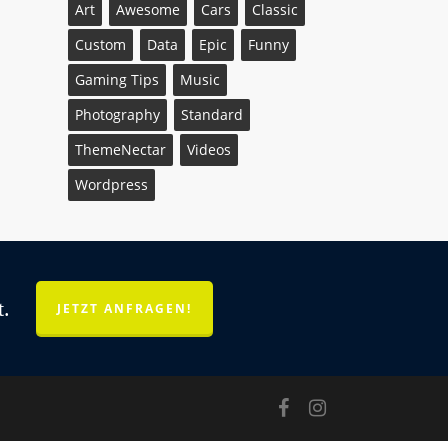
Art
Awesome
Cars
Classic
Custom
Data
Epic
Funny
Gaming Tips
Music
Photography
Standard
ThemeNectar
Videos
Wordpress
t.
JETZT ANFRAGEN!
facebook
instagram