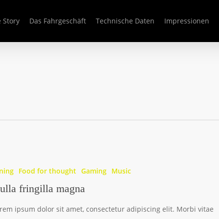
 Story
Das Fahrgeschäft
Technische Daten
Impressionen
ning
Food for thought
Gaming
Music
ulla fringilla magna
rem ipsum dolor sit amet, consectetur adipiscing elit. Morbi vitae